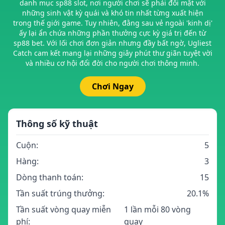
danh mục sp88 slot, nơi người chơi sẽ phải đối mặt với
những sinh vật kỳ quái và khó tin nhất từng xuất hiện
trong thế giới game. Tuy nhiên, đằng sau vẻ ngoài 'kinh dị'
ấy lại ẩn chứa những phần thưởng cực kỳ giá trị đến từ
sp88 bet. Với lối chơi đơn giản nhưng đầy bất ngờ, Ugliest
Catch cam kết mang lại những giây phút thư giãn tuyệt vời
và nhiều cơ hội đổi đời cho người chơi thông minh.
Chơi Ngay
Thông số kỹ thuật
Cuộn:
5
Hàng:
3
Dòng thanh toán:
15
Tần suất trúng thưởng:
20.1%
Tần suất vòng quay miễn
1 lần mỗi 80 vòng
phí:
quay