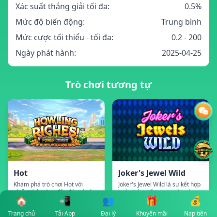
Xác suất thắng giải tối đa:
0.5%
Mức độ biến động:
Trung bình
Mức cược tối thiểu - tối đa:
0.2 - 200
Ngày phát hành:
2025-04-25
Trò chơi tương tự
Hot
Joker's Jewel Wild
Khám phá trò chơi Hot với
Joker's Jewel Wild là sự kết hợp
nhiều tính năng độc đáo và tỷ lệ
hoàn hảo giữa may mắn và
🏠
📲
👥
🎁
💰
thắng cao chỉ có tại sp88.
chiến lược, mang lại hàng loạt
giải thưởng lớn cho người chơi.
Trang chủ
Tải App
Đại lý
Khuyến mãi
Nạp tiền