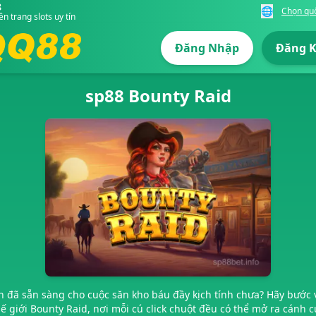
8
🌐
Chọn quố
n trang slots uy tín
Đăng Nhập
Đăng 
sp88 Bounty Raid
n đã sẵn sàng cho cuộc săn kho báu đầy kịch tính chưa? Hãy bước 
hế giới Bounty Raid, nơi mỗi cú click chuột đều có thể mở ra cánh c